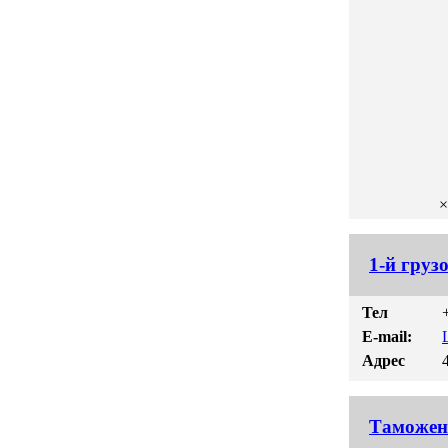
×
1-й груз
Тел
E-mail:
Адрес
Таможен