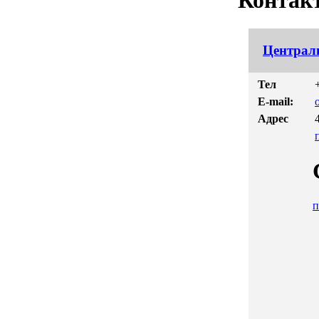
Контак
Централ
Тел
E-mail:
Адрес
п