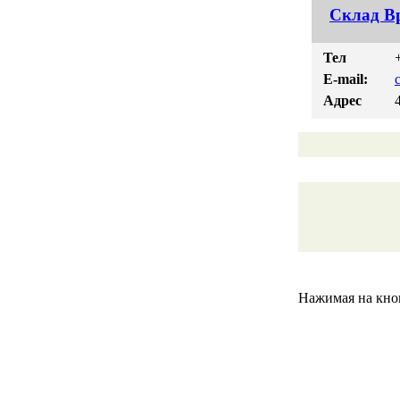
Cклад В
Тел
E-mail:
Адрес
Нажимая на кноп