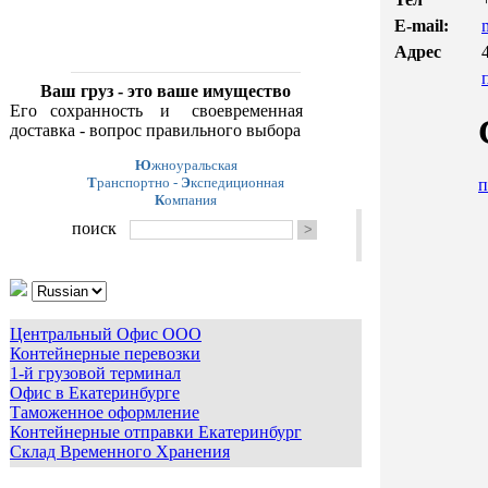
E-mail:
Адрес
Ваш груз - это ваше имущество
Его сохранность и своевременная
доставка - вопрос правильного выбора
Ю
жноуральская
Т
ранспортно -
Э
кспедиционная
п
К
омпания
поиск
Центральный Офис ООО
Контейнерные перевозки
1-й грузовой терминал
Офис в Екатеринбурге
Таможенное оформление
Контейнерные отправки Екатеринбург
Cклад Временного Хранения