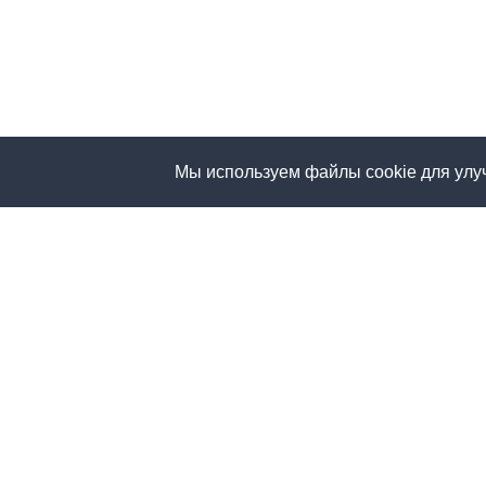
Мы используем файлы cookie для улу
📄 ВАЖНЫЙ ДОКУМЕНТ
Реестр уведомлений ТЭД
Ознакомьтесь с актуальным
документом — обновлено 13.05.2026
Открыть ›
КООРДИНАТЫ ЦЕНТРАЛЬНОГО ОФИСА
454108, г. Челябинск,
ул. Игуменка, 7а