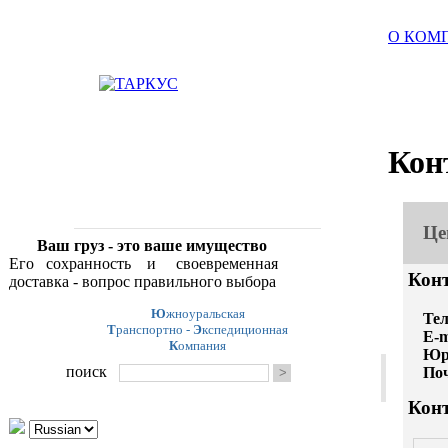
О КОМ
Кон
Це
Ваш груз - это ваше имущество
Его сохранность и своевременная
Кон
доставка - вопрос правильного выбора
Ю
жноуральская
Те
Т
ранспортно -
Э
кспедиционная
E-m
К
омпания
Юр
поиск
По
Кон