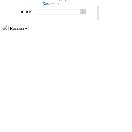
К
омпания
поиск